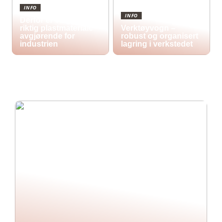
INFO
INFO
Derfor er valg av
riktig plastmateriale
Verktøyvogn –
avgjørende for
robust og organisert
industrien
lagring i verkstedet