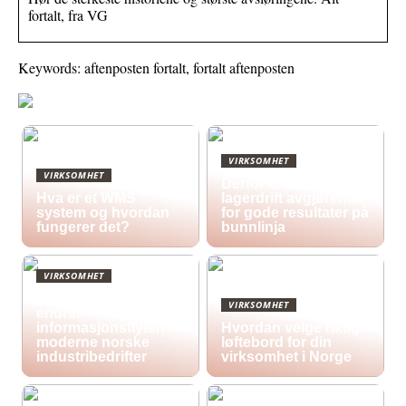
fortalt, fra VG
Keywords: aftenposten fortalt, fortalt aftenposten
VIRKSOMHET
VIRKSOMHET
Derfor er effektiv
Hva er et WMS
lagerdrift avgjørende
system og hvordan
for gode resultater på
fungerer det?
bunnlinja
VIRKSOMHET
Hvordan digitale skilt
VIRKSOMHET
endrer
informasjonsflyten i
Hvordan velge riktig
moderne norske
løftebord for din
industribedrifter
virksomhet i Norge