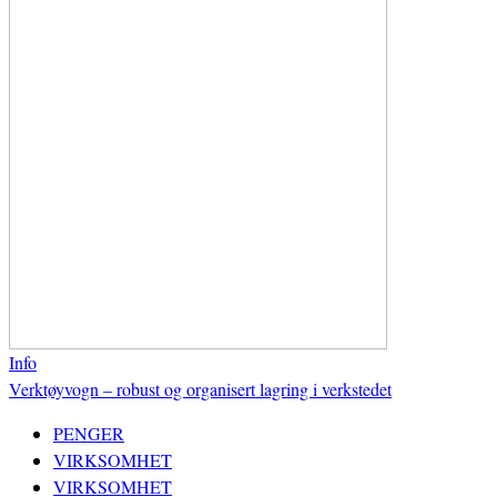
Info
Verktøyvogn – robust og organisert lagring i verkstedet
PENGER
VIRKSOMHET
VIRKSOMHET