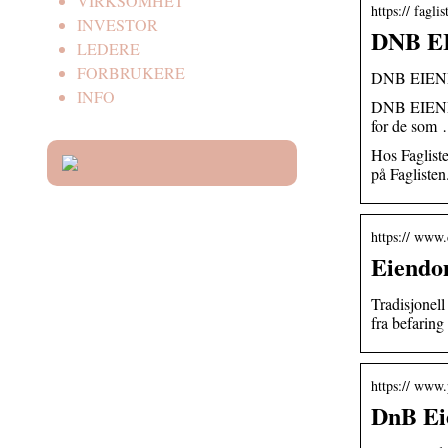
VIRKSOMHET
https:// fagli
INVESTOR
DNB EI
LEDERE
FORBRUKERE
DNB EIENDO
INFO
DNB EIENDOM 
for de som
Hos Faglis
på Faglisten
https:// www
Eiendom
Tradisjonell
fra befaring
https:// www.
DnB Eie