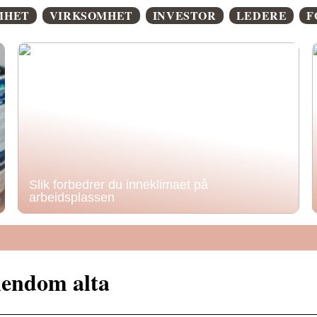
MHET
VIRKSOMHET
INVESTOR
LEDERE
F
Slik forbedrer du inneklimaet på
arbeidsplassen
iendom alta