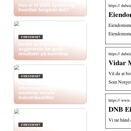
https:// dnbe
Hva er et WMS system og
hvordan fungerer det?
Eiendo
Eiendomsme
Eiendomsmeg
VIRKSOMHET
Derfor er effektiv lagerdrift
avgjørende for gode
https:// dnbe
resultater på bunnlinja
Vidar M
Vil du at bo
VIRKSOMHET
Som Norges 
Hvordan digitale skilt endrer
informasjonsflyten i
moderne norske
industribedrifter
https:// www
DNB Ei
Vi tar hånd 
VIRKSOMHET