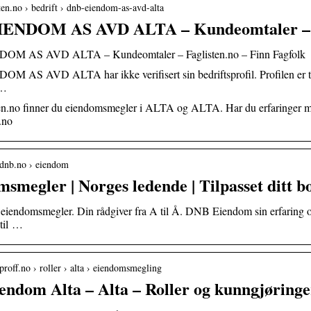
sten.no › bedrift › dnb-eiendom-as-avd-alta
ENDOM AS AVD ALTA – Kundeomtaler – F
M AS AVD ALTA – Kundeomtaler – Faglisten.no – Finn Fagfolk
AS AVD ALTA har ikke verifisert sin bedriftsprofil. Profilen er til tr
 …
ten.no finner du eiendomsmegler i ALTA og ALTA. Har du erfarin
.no
.dnb.no › eiendom
smegler | Norges ledende | Tilpasset ditt bo
 eiendomsmegler. Din rådgiver fra A til Å. DNB Eiendom sin erfaring o
 til …
proff.no › roller › alta › eiendomsmegling
ndom Alta – Alta – Roller og kunngjøringe