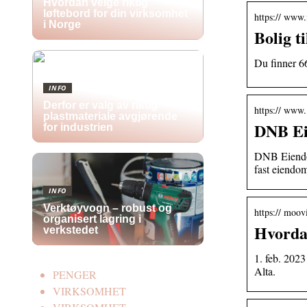
Hvordan velge riktig
løftebord for din virksomhet
https:// www
i Norge
Bolig t
Du finner 66
INFO
Derfor er valg av riktig
https:// www.
plastmateriale avgjørende
DNB Ei
for industrien
DNB Eiendom 
fast eiendo
INFO
Verktøyvogn – robust og
https:// moo
organisert lagring i
Hvordan
verkstedet
1. feb. 2023
Alta.
PENGER
VIRKSOMHET