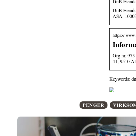
DnB Eiendom
DnB Eiendo
ASA, 1000
https:// www
Inform
Org nr, 97
41, 9510 Al
Keywords: dn
PENGER
VIRKSO