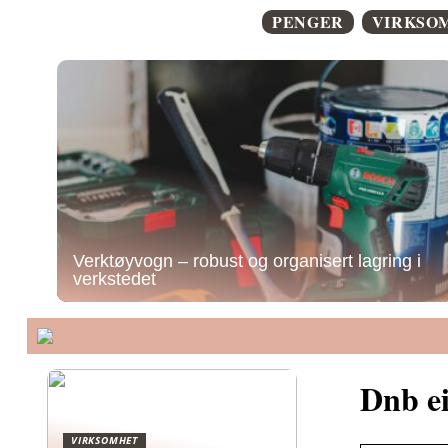
PENGER
VIRKSO
Verktøyvogn – robust og organisert lagring i
verkstedet
Dnb e
VIRKSOMHET