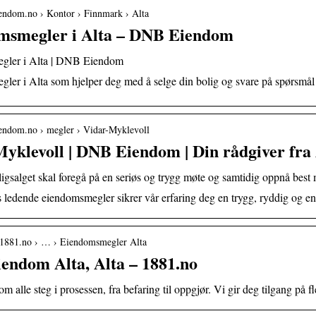
iendom.no › Kontor › Finnmark › Alta
msmegler i Alta – DNB Eiendom
gler i Alta | DNB Eiendom
ler i Alta som hjelper deg med å selge din bolig og svare på spørsmål 
iendom.no › megler › Vidar-Myklevoll
yklevoll | DNB Eiendom | Din rådgiver fra 
ligsalget skal foregå på en seriøs og trygg møte og samtidig oppnå best 
ledende eiendomsmegler sikrer vår erfaring deg en trygg, ryddig og en
.1881.no › … › Eiendomsmegler Alta
endom Alta, Alta – 1881.no
om alle steg i prosessen, fra befaring til oppgjør. Vi gir deg tilgang på