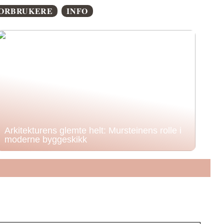
ORBRUKERE
INFO
Arkitekturens glemte helt: Mursteinens rolle i
moderne byggeskikk