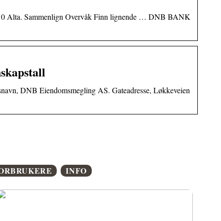
9510 Alta. Sammenlign Overvåk Finn lignende … DNB BANK
skapstall
dsnavn, DNB Eiendomsmegling AS. Gateadresse, Løkkeveien
ORBRUKERE
INFO