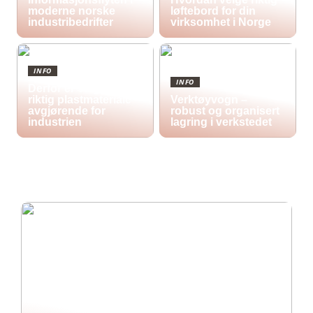
moderne norske
løftebord for din
industribedrifter
virksomhet i Norge
INFO
INFO
Derfor er valg av
riktig plastmateriale
Verktøyvogn –
avgjørende for
robust og organisert
industrien
lagring i verkstedet