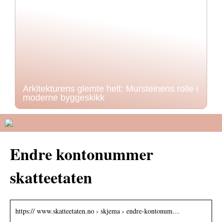
Arkitekturens glemte helt: Mursteinens rolle i
moderne byggeskikk
Endre kontonummer
skatteetaten
https:// www.skatteetaten.no › skjema › endre-kontonum…