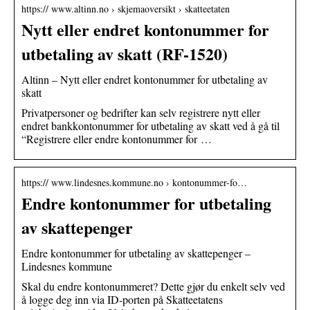
https:// www.altinn.no › skjemaoversikt › skatteetaten
Nytt eller endret kontonummer for
utbetaling av skatt (RF-1520)
Altinn – Nytt eller endret kontonummer for utbetaling av
skatt
Privatpersoner og bedrifter kan selv registrere nytt eller
endret bankkontonummer for utbetaling av skatt ved å gå til
“Registrere eller endre kontonummer for …
https:// www.lindesnes.kommune.no › kontonummer-fo…
Endre kontonummer for utbetaling
av skattepenger
Endre kontonummer for utbetaling av skattepenger –
Lindesnes kommune
Skal du endre kontonummeret? Dette gjør du enkelt selv ved
å logge deg inn via ID-porten på Skatteetatens