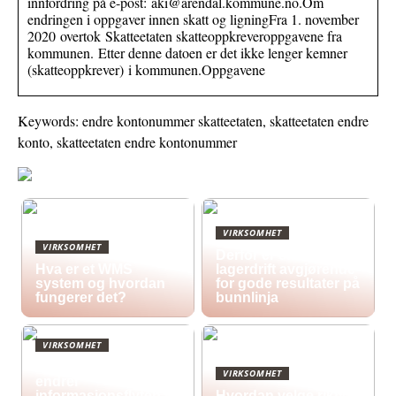
innfordring på e-post: aki@arendal.kommune.no.Om
endringen i oppgaver innen skatt og ligningFra 1. november
2020 overtok Skatteetaten skatteoppkreveroppgavene fra
kommunen. Etter denne datoen er det ikke lenger kemner
(skatteoppkrever) i kommunen.Oppgavene
Keywords: endre kontonummer skatteetaten, skatteetaten endre
konto, skatteetaten endre kontonummer
VIRKSOMHET
VIRKSOMHET
Derfor er effektiv
Hva er et WMS
lagerdrift avgjørende
system og hvordan
for gode resultater på
fungerer det?
bunnlinja
VIRKSOMHET
Hvordan digitale skilt
VIRKSOMHET
endrer
informasjonsflyten i
Hvordan velge riktig