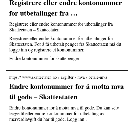
Registrere eller endre kontonummer
for utbetalinger fra …
Registrere eller endre kontonummer for utbetalinger fra
Skatteetaten – Skatteetaten
Registrere eller endre kontonummer for utbetalinger fra
Skatteetaten. For å få utbetalt penger fra Skatteetaten må du
logge inn og registrere et kontonummer.
Endre kontonummer for skattepenger
https:// www.skatteetaten.no › avgifter › mva › betale-mva
Endre kontonummer for å motta mva
til gode – Skatteetaten
Endre kontonummer for å motta mva til gode. Du kan selv
legge til eller endre kontonummer for utbetaling av
merverdiavgift du har til gode. Logg inn:.