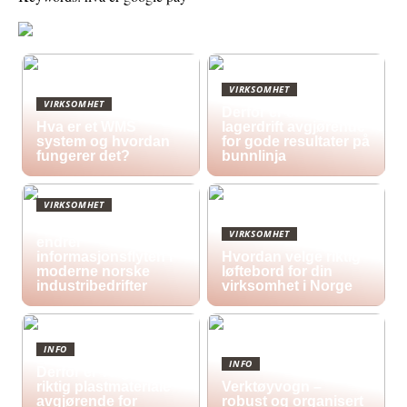
VIRKSOMHET
VIRKSOMHET
Derfor er effektiv
Hva er et WMS
lagerdrift avgjørende
system og hvordan
for gode resultater på
fungerer det?
bunnlinja
VIRKSOMHET
Hvordan digitale skilt
VIRKSOMHET
endrer
informasjonsflyten i
Hvordan velge riktig
moderne norske
løftebord for din
industribedrifter
virksomhet i Norge
INFO
INFO
Derfor er valg av
riktig plastmateriale
Verktøyvogn –
avgjørende for
robust og organisert