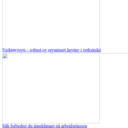
Verktøyvogn – robust og organisert lagring i verkstedet
Slik forbedrer du inneklimaet på arbeidsplassen