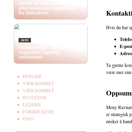
Derfor er valg av riktig
plastmateriale avgjørende
Kontakt
for industrien
Hvis du har s
Telefo
INFO
E-pos
Verktøyvogn – robust og
Adres
organisert lagring i
verkstedet
Ta gjerne kon
være mer enn 
PENGER
VIRKSOMHET
VIRKSOMHET
Oppsum
INVESTOR
LEDERE
Meny Ravnange
FORBRUKERE
er strategisk 
INFO
ønsker å hand