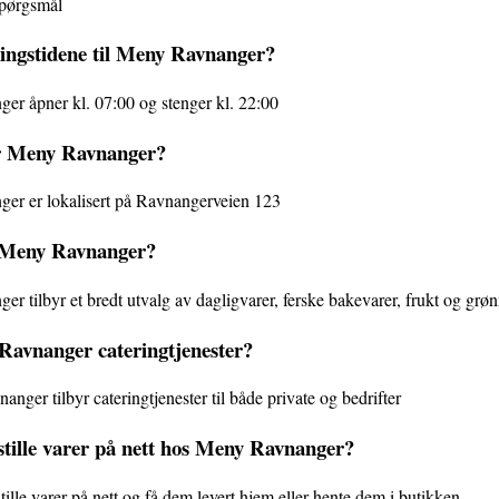
spørgsmål
ingstidene til Meny Ravnanger?
r åpner kl. 07:00 og stenger kl. 22:00
r Meny Ravnanger?
r er lokalisert på Ravnangerveien 123
 Meny Ravnanger?
 tilbyr et bredt utvalg av dagligvarer, ferske bakevarer, frukt og grøn
avnanger cateringtjenester?
nger tilbyr cateringtjenester til både private og bedrifter
stille varer på nett hos Meny Ravnanger?
tille varer på nett og få dem levert hjem eller hente dem i butikken