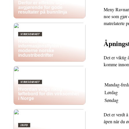
Derfor er effektiv lagerdrift
avgjørende for gode
Meny Ravnange
resultater på bunnlinja
noe som gjør d
matrelaterte p
VIRKSOMHET
Åpnings
Hvordan digitale skilt endrer
informasjonsflyten i
moderne norske
industribedrifter
Det er viktig 
komme innom n
VIRKSOMHET
Mandag-fred
Hvordan velge riktig
Lørdag
løftebord for din virksomhet
i Norge
Søndag
Det er verdt å
åpen når du ø
INFO