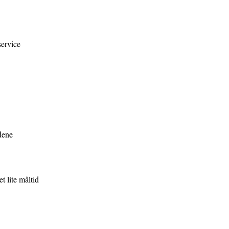
service
dene
 lite måltid