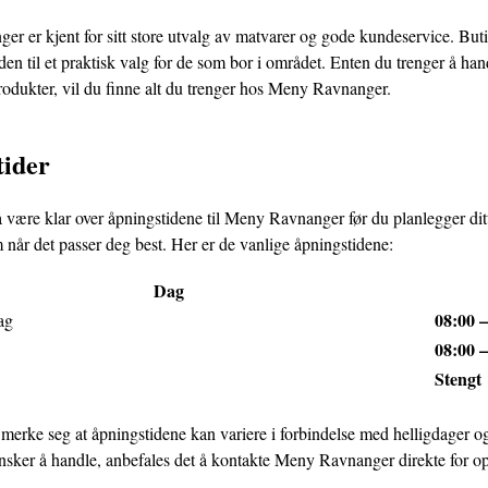
r er kjent for sitt store utvalg av matvarer og gode kundeservice. Buti
en til et praktisk valg for de som bor i området. Enten du trenger å han
rodukter, vil du finne alt du trenger hos Meny Ravnanger.
tider
å være klar over åpningstidene til Meny Ravnanger før du planlegger ditt
år det passer deg best. Her er de vanlige åpningstidene:
Dag
08:00 –
ag
08:00 –
Stengt
 merke seg at åpningstidene kan variere i forbindelse med helligdager og
nsker å handle, anbefales det å kontakte Meny Ravnanger direkte for opp