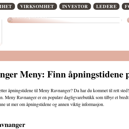
MHET
VIRKSOMHET
INVESTOR
LEDERE
F
Slik forbedrer du inneklimaet på
arbeidsplassen
nger Meny: Finn åpningstidene
etter åpningstidene til Meny Ravnanger? Da har du kommet til rett sted!
n. Meny Ravnanger er en populær dagligvarebutikk som tilbyr et bredt u
finne ut mer om åpningstidene og annen viktig informasjon.
vnanger