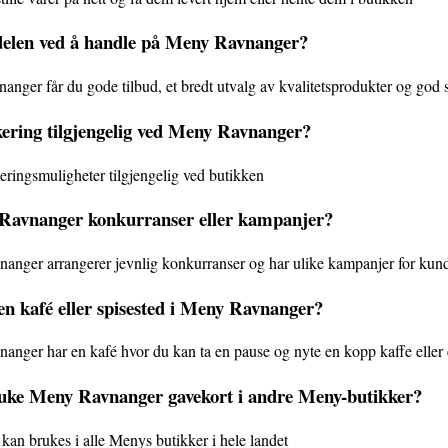
delen ved å handle på Meny Ravnanger?
nger får du gode tilbud, et bredt utvalg av kvalitetsprodukter og god 
kering tilgjengelig ved Meny Ravnanger?
keringsmuligheter tilgjengelig ved butikken
avnanger konkurranser eller kampanjer?
anger arrangerer jevnlig konkurranser og har ulike kampanjer for kun
en kafé eller spisested i Meny Ravnanger?
nger har en kafé hvor du kan ta en pause og nyte en kopp kaffe eller et
uke Meny Ravnanger gavekort i andre Meny-butikker?
 kan brukes i alle Menys butikker i hele landet