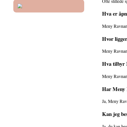
Ofte stillede 
Hva er åpn
Meny Ravnange
Hvor ligge
Meny Ravnange
Hva tilbyr
Meny Ravnanger
Har Meny R
Ja, Meny Ravna
Kan jeg be
Ja, du kan bes