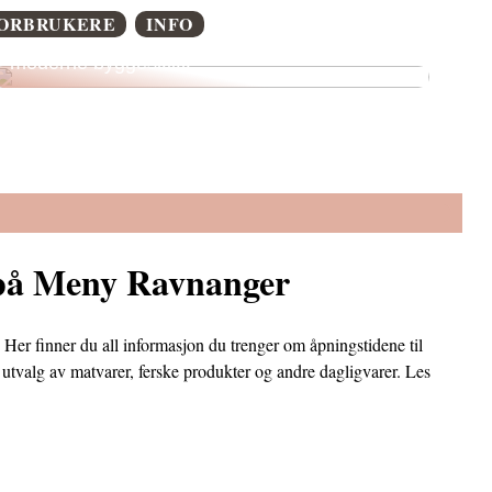
ORBRUKERE
INFO
Arkitekturens glemte helt: Mursteinens rolle i
moderne byggeskikk
 på Meny Ravnanger
 Her finner du all informasjon du trenger om åpningstidene til
tvalg av matvarer, ferske produkter og andre dagligvarer. Les