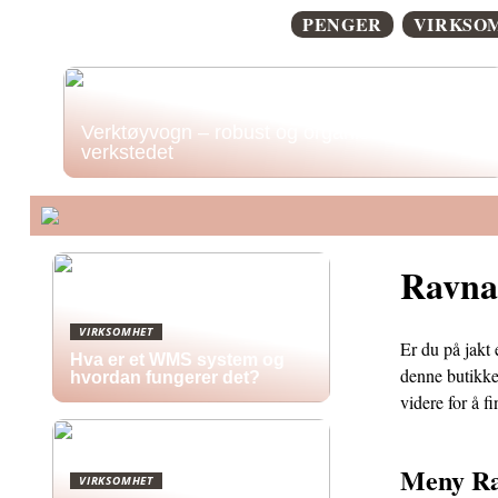
PENGER
VIRKSO
Verktøyvogn – robust og organisert lagring i
verkstedet
Ravna
VIRKSOMHET
Er du på jakt 
Hva er et WMS system og
denne butikke
hvordan fungerer det?
videre for å 
Meny Ra
VIRKSOMHET