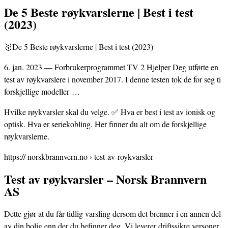
De 5 Beste røykvarslerne | Best i test
(2023)
🥇De 5 Beste røykvarslerne | Best i test (2023)
6. jan. 2023 — Forbrukerprogrammet TV 2 Hjelper Deg utførte en
test av røykvarslere i november 2017. I denne testen tok de for seg ti
forskjellige modeller …
Hvilke røykvarsler skal du velge. ✅ Hva er best i test av ionisk og
optisk. Hva er seriekobling. Her finner du alt om de forskjellige
røykvarslerne.
https:// norskbrannvern.no › test-av-roykvarsler
Test av røykvarsler – Norsk Brannvern
AS
Dette gjør at du får tidlig varsling dersom det brenner i en annen del
av din bolig enn der du befinner deg. Vi leverer driftssikre versoner