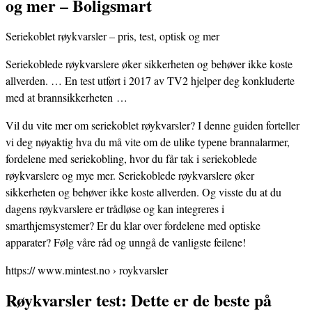
og mer – Boligsmart
Seriekoblet røykvarsler – pris, test, optisk og mer
Seriekoblede røykvarslere øker sikkerheten og behøver ikke koste
allverden. … En test utført i 2017 av TV2 hjelper deg konkluderte
med at brannsikkerheten …
Vil du vite mer om seriekoblet røykvarsler? I denne guiden forteller
vi deg nøyaktig hva du må vite om de ulike typene brannalarmer,
fordelene med seriekobling, hvor du får tak i seriekoblede
røykvarslere og mye mer. Seriekoblede røykvarslere øker
sikkerheten og behøver ikke koste allverden. Og visste du at du
dagens røykvarslere er trådløse og kan integreres i
smarthjemsystemer? Er du klar over fordelene med optiske
apparater? Følg våre råd og unngå de vanligste feilene!
https:// www.mintest.no › roykvarsler
Røykvarsler test: Dette er de beste på