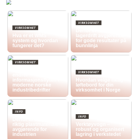
VIRKSOMHET
VIRKSOMHET
Derfor er effektiv
Hva er et WMS
lagerdrift avgjørende
system og hvordan
for gode resultater på
fungerer det?
bunnlinja
VIRKSOMHET
Hvordan digitale skilt
VIRKSOMHET
endrer
informasjonsflyten i
Hvordan velge riktig
moderne norske
løftebord for din
industribedrifter
virksomhet i Norge
INFO
INFO
Derfor er valg av
riktig plastmateriale
Verktøyvogn –
avgjørende for
robust og organisert
industrien
lagring i verkstedet