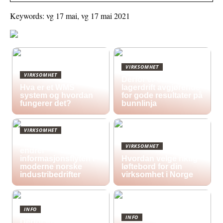
Keywords: vg 17 mai, vg 17 mai 2021
VIRKSOMHET
VIRKSOMHET
Derfor er effektiv
Hva er et WMS
lagerdrift avgjørende
system og hvordan
for gode resultater på
fungerer det?
bunnlinja
VIRKSOMHET
Hvordan digitale skilt
VIRKSOMHET
endrer
informasjonsflyten i
Hvordan velge riktig
moderne norske
løftebord for din
industribedrifter
virksomhet i Norge
INFO
INFO
Derfor er valg av