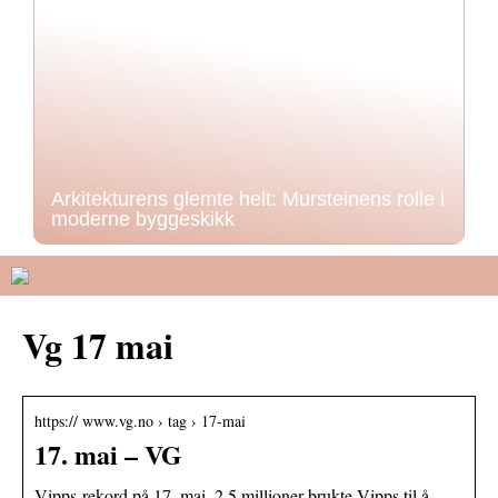
Arkitekturens glemte helt: Mursteinens rolle i
moderne byggeskikk
Vg 17 mai
https:// www.vg.no › tag › 17-mai
17. mai – VG
Vipps-rekord på 17. mai. 2,5 millioner brukte Vipps til å