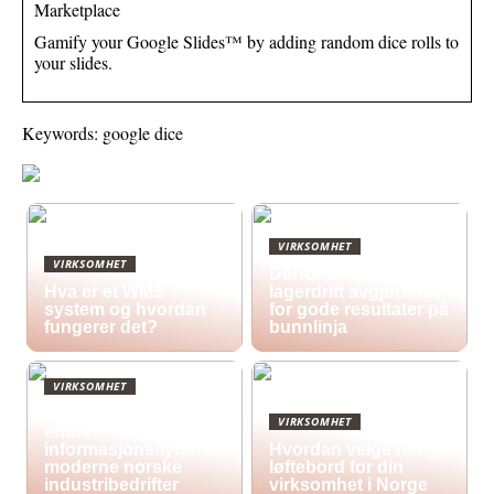
Marketplace
Gamify your Google Slides™ by adding random dice rolls to
your slides.
Keywords: google dice
VIRKSOMHET
VIRKSOMHET
Derfor er effektiv
Hva er et WMS
lagerdrift avgjørende
system og hvordan
for gode resultater på
fungerer det?
bunnlinja
VIRKSOMHET
Hvordan digitale skilt
VIRKSOMHET
endrer
informasjonsflyten i
Hvordan velge riktig
moderne norske
løftebord for din
industribedrifter
virksomhet i Norge