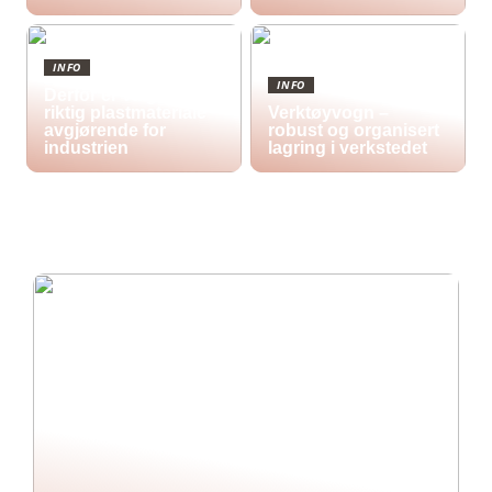
INFO
INFO
Derfor er valg av
riktig plastmateriale
Verktøyvogn –
avgjørende for
robust og organisert
industrien
lagring i verkstedet