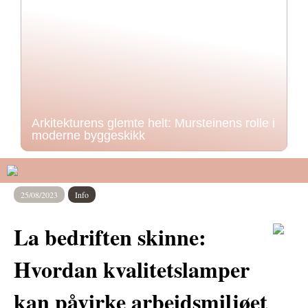
Arkitekturens glemte helt: Mursteinens rolle i
moderne byggeskikk
25/08/2023
Info
La bedriften skinne:
Hvordan kvalitetslamper
kan påvirke arbeidsmiljøet