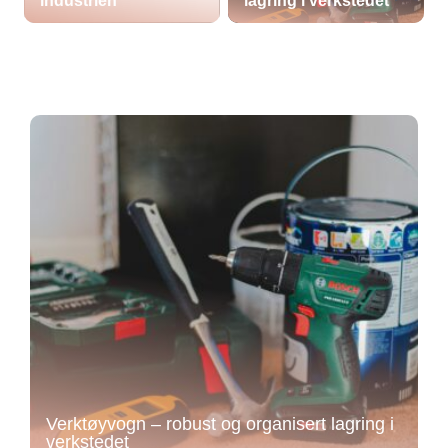
industrien
lagring i verkstedet
Verktøyvogn – robust og organisert lagring i
verkstedet