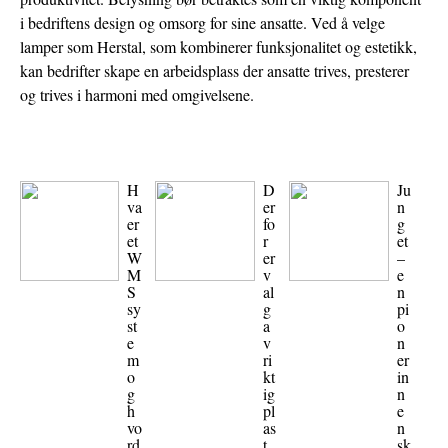
i bedriftens design og omsorg for sine ansatte. Ved å velge
lamper som Herstal, som kombinerer funksjonalitet og estetikk,
kan bedrifter skape en arbeidsplass der ansatte trives, presterer
og trives i harmoni med omgivelsene.
H
D
Ju
va
er
n
er
fo
g
et
r
et
W
er
–
M
v
e
S
al
n
sy
g
pi
st
a
o
e
v
n
m
ri
er
o
kt
in
g
ig
n
h
pl
e
vo
as
n
rd
t
sk