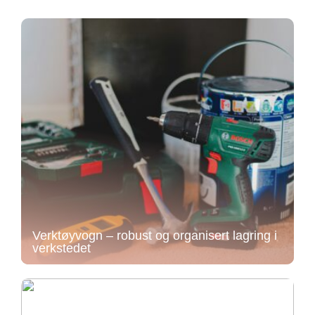
Verktøyvogn – robust og organisert lagring i
verkstedet