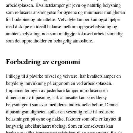
arbeidsplassen. Kvalitetslamper gir jevn og naturlig belysning
som reduserer anstrengelse for øynene og minimerer muligheten
for hodepine og utmattelse. Velvalgte lamper kan også hjelpe
med å skape en ideell balanse mellom oppgavebelysning og
ambiensbelysning, noe som muliggjør fokusert arbeid samtidig
som det opprettholder en behagelig atmosfære.
Forbedring av ergonomi
I tillegg til å påvirke trivsel og velvære, har kvalitetslamper en
betydelig innvirkning på ergonomien ved arbeidsplassen.
Implementeringen av justerbare lamper introduserer en
dimensjon av tilpasning, slik at ansatte kan skreddersy
belysningen i samsvar med deres individuelle behov. Denne
tilpasningsmuligheten spiller en vesentlig rolle i å redusere
belastningen på øyne og nakke, faktorer som ofte er knyttet til
langvarig arbeidsrelatert ubehag. Som en konsekvens kan
bruken av slike lamper potensielt føre til en mer optimal fysisk